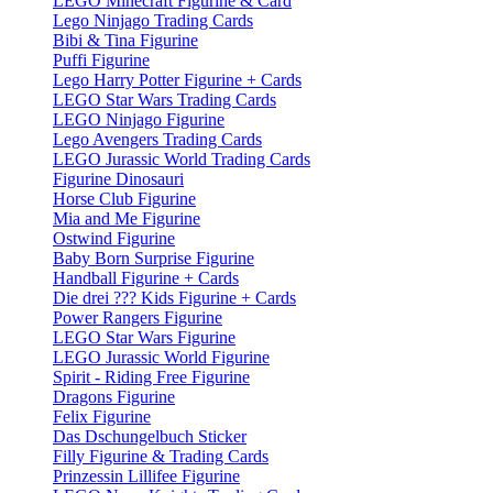
LEGO Minecraft Figurine & Card
Lego Ninjago Trading Cards
Bibi & Tina Figurine
Puffi Figurine
Lego Harry Potter Figurine + Cards
LEGO Star Wars Trading Cards
LEGO Ninjago Figurine
Lego Avengers Trading Cards
LEGO Jurassic World Trading Cards
Figurine Dinosauri
Horse Club Figurine
Mia and Me Figurine
Ostwind Figurine
Baby Born Surprise Figurine
Handball Figurine + Cards
Die drei ??? Kids Figurine + Cards
Power Rangers Figurine
LEGO Star Wars Figurine
LEGO Jurassic World Figurine
Spirit - Riding Free Figurine
Dragons Figurine
Felix Figurine
Das Dschungelbuch Sticker
Filly Figurine & Trading Cards
Prinzessin Lillifee Figurine